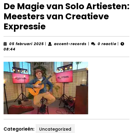
De Magie van Solo Artiesten:
Meesters van Creatieve
Expressie
05
accent-
05 februari 2025
|
accent-records
|
0 reactie
|
februari
records
08:44
2025
Categorieën:
Uncategorized