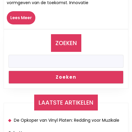
vormgeven van de toekomst. Innovatie
Bouwen
aan
Lees
Lees Meer
de
Meer
Toekomst
ZOEKEN
Zoeken
LAATSTE ARTIKELEN
De Opkoper van Vinyl Platen: Redding voor Muzikale