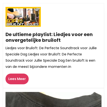
bericht:
bericht:
De ultieme playlist: Liedjes voor een
De
onvergetelijke bruiloft
ultieme
Liedjes voor Bruiloft: De Perfecte Soundtrack voor Jullie
playlist:
Speciale Dag Liedjes voor Bruiloft: De Perfecte
Liedjes
Soundtrack voor Jullie Speciale Dag Een bruiloft is een
voor
van de meest bijzondere momenten in
een
onvergetelijke
Lees
Lees Meer
bruiloft
Meer