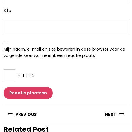
Site
Mijn naam, e-mail en site bewaren in deze browser voor de
volgende keer wanneer ik een reactie plaats.
+
1
=
4
Berichtnavigatie
PREVIOUS
NEXT
Related Post
Vorig
Volgend