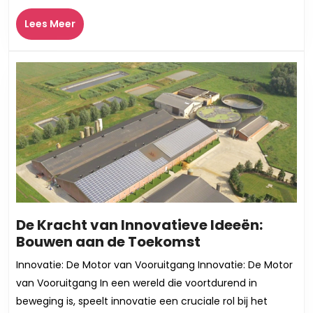
Merchandise
Lees
Lees Meer
Meer
De Kracht van Innovatieve Ideeën:
De
Bouwen aan de Toekomst
Kracht
Innovatie: De Motor van Vooruitgang Innovatie: De Motor
van
van Vooruitgang In een wereld die voortdurend in
Innovatieve
beweging is, speelt innovatie een cruciale rol bij het
Ideeën: