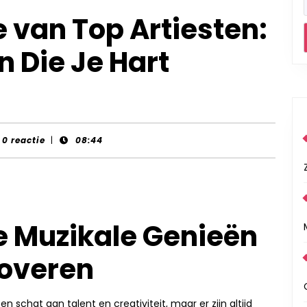
 van Top Artiesten:
 Die Je Hart
t-
0 reactie
|
08:44
ds
De Muzikale Genieën
roveren
schat aan talent en creativiteit, maar er zijn altijd