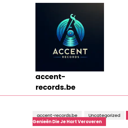
Ga
naar
de
inhoud
Ga
naar
de
inhoud
accent-
records.be
accent-records.be
Uncategorized
Genieën Die Je Hart Veroveren