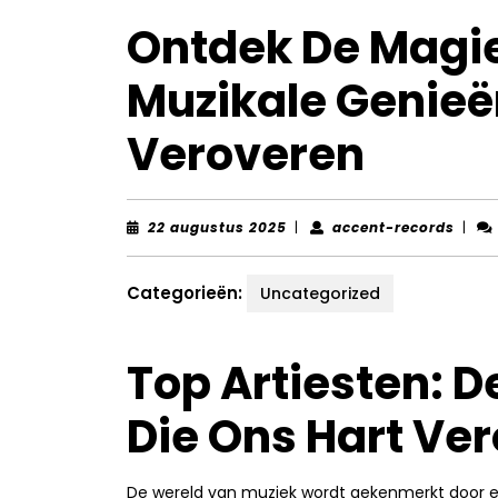
Ontdek De Magie
Muzikale Genieën
Veroveren
22
accen
22 augustus 2025
|
accent-records
|
augustus
recor
2025
Categorieën:
Uncategorized
Top Artiesten: 
Die Ons Hart Ve
De wereld van muziek wordt gekenmerkt door een 