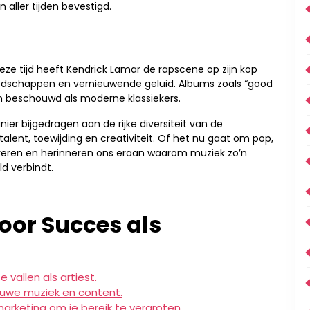
 aller tijden bevestigd.
eze tijd heeft Kendrick Lamar de rapscene op zijn kop
 boodschappen en vernieuwende geluid. Albums zoals “good
den beschouwd als moderne klassiekers.
er bijgedragen aan de rijke diversiteit van de
lent, toewijding en creativiteit. Of het nu gaat om pop,
spireren en herinneren ons eraan waarom muziek zo’n
d verbindt.
voor Succes als
 vallen als artiest.
ieuwe muziek en content.
arketing om je bereik te vergroten.