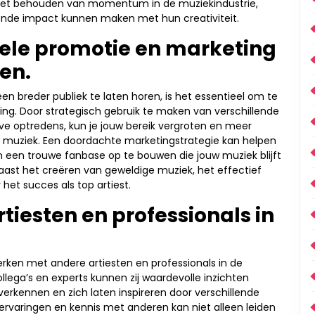
n het behouden van momentum in de muziekindustrie,
jvende impact kunnen maken met hun creativiteit.
nele promotie en marketing
ten.
een breder publiek te laten horen, is het essentieel om te
ing. Door strategisch gebruik te maken van verschillende
live optredens, kun je jouw bereik vergroten en meer
uw muziek. Een doordachte marketingstrategie kan helpen
 een trouwe fanbase op te bouwen die jouw muziek blijft
naast het creëren van geweldige muziek, het effectief
het succes als top artiest.
iesten en professionals in
erken met andere artiesten en professionals in de
lega’s en experts kunnen zij waardevolle inzichten
kennen en zich laten inspireren door verschillende
ervaringen en kennis met anderen kan niet alleen leiden