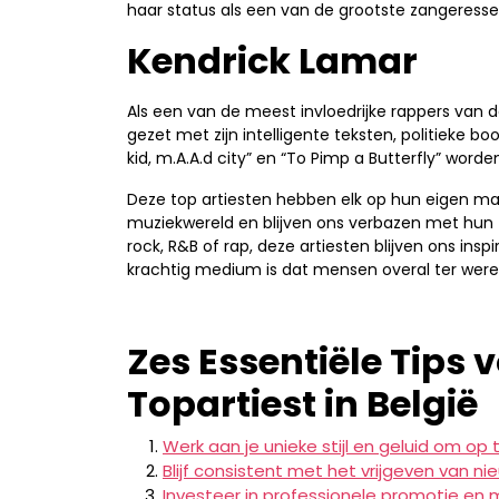
haar status als een van de grootste zangeressen
Kendrick Lamar
Als een van de meest invloedrijke rappers van d
gezet met zijn intelligente teksten, politieke
kid, m.A.A.d city” en “To Pimp a Butterfly” wor
Deze top artiesten hebben elk op hun eigen mani
muziekwereld en blijven ons verbazen met hun ta
rock, R&B of rap, deze artiesten blijven ons in
krachtig medium is dat mensen overal ter werel
Zes Essentiële Tips 
Topartiest in België
Werk aan je unieke stijl en geluid om op te
Blijf consistent met het vrijgeven van n
Investeer in professionele promotie en m