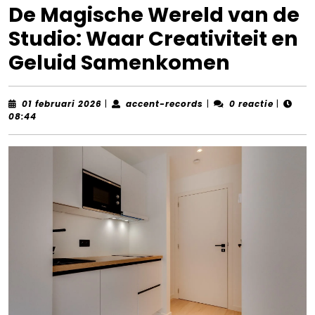
De Magische Wereld van de
Studio: Waar Creativiteit en
Geluid Samenkomen
01
accent-
01 februari 2026
|
accent-records
|
0 reactie
|
februari
records
08:44
2026