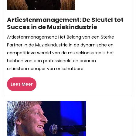
Artiestenmanagement: De Sleutel tot
Artiestenm
Succes in de Muziekindustrie
De
Artiestenmanagement: Het Belang van een Sterke
Sleutel
Partner in de Muziekindustrie In de dynamische en
tot
competitieve wereld van de muziekindustrie is het
Succes
hebben van een professionele en ervaren
in
artiestenmanager van onschatbare
de
Muziekindus
Lees
Lees Meer
Meer