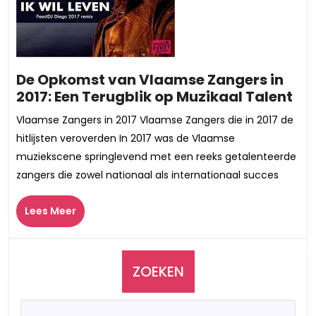
De Opkomst van Vlaamse Zangers in
De
2017: Een Terugblik op Muzikaal Talent
Op
Vlaamse Zangers in 2017 Vlaamse Zangers die in 2017 de
va
hitlijsten veroverden In 2017 was de Vlaamse
Vl
muziekscene springlevend met een reeks getalenteerde
Za
zangers die zowel nationaal als internationaal succes
in
201
Lees
Lees Meer
Ee
Meer
Ter
op
Mu
ZOEKEN
Tal