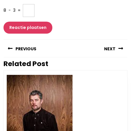
8
−
3
=
Berichtnavigatie
PREVIOUS
NEXT
Related Post
Vorig
Volgend
bericht:
bericht: